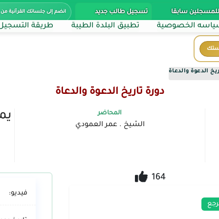
للمسجلين سابقا
تسجيل طالب جديد
انضم إلى جلساتك القرآنية من 
اسه الخصوصية
تطبيق البلدة الطيبة
طريقة التسجيل
ستك
ريخ الدعوة والدعاة
دورة تاريخ الدعوة والدعاة
يمك
المحاضر
الشيخ . عمر العمودي
164
فيديو:
رجع