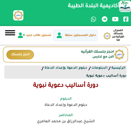
أكاديمية البلدة الطيبة
انضم إلى
جلساتك
دخول للمسجلين سابقا
تسجيل طالب جديد
القرآنية من
هنا
احجز جلستك القرآنيه
احجز جلستك
الان مع تدارس
الرئيسية
الدبلومات
دبلوم الدعوة وإعداد الدعاة
/
/
/
دورة أساليب دعوية نبوية
دورة أساليب دعوية نبوية
الدبلوم
دبلوم الدعوة وإعداد الدعاة
المحاضر
الشيخ.عبدالرزاق بن محمد العامري