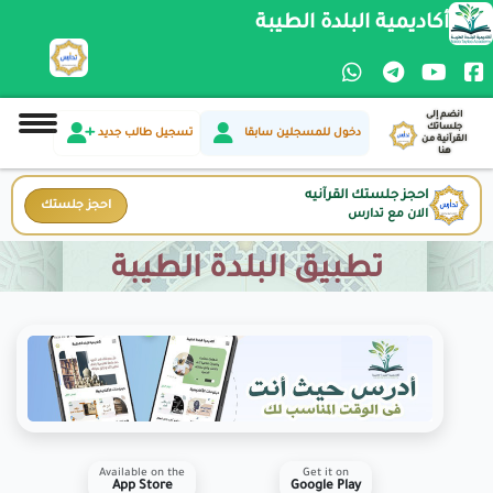
أكاديمية البلدة الطيبة
انضم إلى
جلساتك
دخول للمسجلين سابقا
تسجيل طالب جديد
القرآنية من
هنا
احجز جلستك القرآنيه
احجز جلستك
الان مع تدارس
تطبيق البلدة الطيبة
Available on the
Get it on
App Store
Google Play