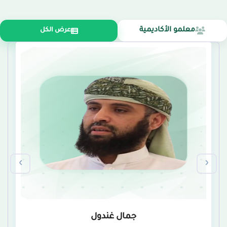
معلمو الأكاديمية
عرض الكل
‹
›
جمال غندول