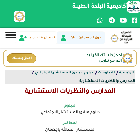
أكاديمية البلدة الطيبة
انضم إلى
جلساتك
دخول للمسجلين سابقا
تسجيل طالب جديد
القرآنية من
هنا
احجز جلستك القرآنيه
احجز جلستك
الان مع تدارس
الرئيسية
الدبلومات
دبلوم مبادئ المستشار الاجتماعي
/
/
/
المدارس والنظريات الاستشارية
المدارس والنظريات الاستشارية
الدبلوم
دبلوم مبادئ المستشار الاجتماعي
المحاضر
المستشار . عبدالله باجعمان