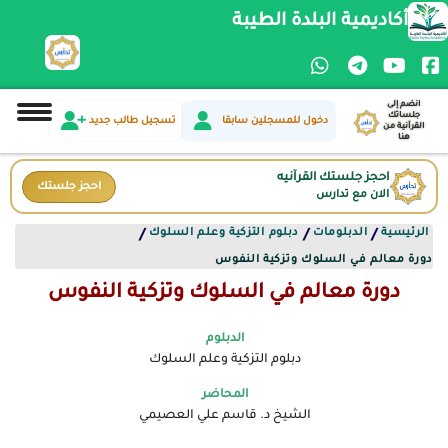
أكاديمية البلدة الطيبة
انضم إلى
جلساتك
دخول للمسجلين سابقا
تسجيل طالب جديد
القرآنية من
هنا
احجز جلستك القرآنيه
احجز جلستك
الان مع تدارس
الرئيسية
الدبلومات
دبلوم التزكية وعلم السلوك
/
/
/
دورة معالم في السلوك وتزكية النفوس
دورة معالم في السلوك وتزكية النفوس
الدبلوم
دبلوم التزكية وعلم السلوك
المحاضر
الشيخ د. قاسم علي العصيمي