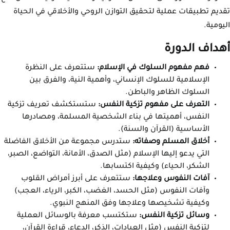
تقديم تطبيقات عملية لتحقيق التوازن الروحي والأخلاقي في الحياة
اليومية.
أهداف الدورة
فهم مفهوم السلوك في الإسلام:
ستتعرف على النظرة
الإسلامية للسلوك الإنساني، وأهمية النية، والفرق بين
السلوك الظاهر والباطن.
التعرف على مفهوم تزكية النفس:
ستستكشف تعريف تزكية
النفس، أهميتها في بناء الشخصية المسلمة، ومصادرها
الأساسية (القرآن والسنة).
أخلاق المسلم وصفاته:
ستدرس مجموعة من الأخلاق الفاضلة
التي يدعو إليها الإسلام (مثل الصدق، الأمانة، التواضع، الصبر،
الشكر، الحياء) وكيفية اكتسابها.
آفات النفوس وعلاجها:
ستتعرف على أبرز أمراض القلوب
وآفات النفوس (مثل الحسد، الغضب، الكبر، الرياء، العجب)
وكيفية تشخيصها وعلاجها وفق المنهج النبوي.
وسائل تزكية النفس:
ستكتسب معرفة بالوسائل العملية
لتزكية النفس (مثل العبادات، الذكر، الدعاء، قراءة القرآن،