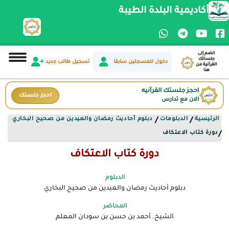
أكاديمية البلدة الطيبة
انضم إلى
جلساتك
دخول للمسجلين سابقا
تسجيل طالب جديد
القرآنية من
هنا
احجز جلستك القرآنيه
احجز جلستك
الان مع تدارس
الرئيسية
الدبلومات
دبلوم أحاديث رمضان والعيدين من صحيح البخاري
/
/
دورة كتاب الاعتكاف
/
دورة كتاب الاعتكاف
الدبلوم
دبلوم أحاديث رمضان والعيدين من صحيح البخاري
المحاضر
الشيخ. أحمد بن حسن بن سودان المعلم