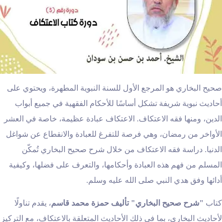
صحيح البخاري هو المرجع الأول للسنة النبوية المطهرة، ويحتوي على
أحاديث نبوية شريفة تشكل أساسًا للأحكام الفقهية في جميع أبواب
الدين، ومنها فقه الاعتكاف. الاعتكاف عبادة عظيمة، خاصة في العشر
الأواخر من رمضان، وهي فرصة للتفرغ للعبادة والانقطاع عن شواغل
الدنيا. دراسة فقه الاعتكاف من خلال شرح صحيح البخاري تُمكّن
المسلم من فهم هذه العبادة وأحكامها، والتعرف على فضلها، وكيفية
أدائها وفق هدي النبي صلى الله عليه وسلم.
كتاب
"شرح صحيح البخاري" تأليف حمزة محمد قاسم
، يقدم تناولًا
لأحاديث البخاري، بما في ذلك الأحاديث المتعلقة بالاعتكاف، مع التركيز