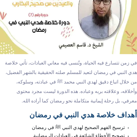
في زمن تتسارع فيه الحياة، وتُنسى فيه معاني العبادات، تأتي خلاصة
هدي النبي في رمضان لتعيد للمسلم صلته الحقيقية بالشهر الفضيل،
من خلال اتباع دقيق لهدي النبي محمد ﷺ في عبادته، وسلوكه،
وأخلاقه، وعلاقته بربه وعباده. هذه الدورة ليست مجرد محتوى
معرفي، بل رحلة إيمانية متكاملة نحو رمضان كما أراده الله.
أهداف خلاصة هدي النبي في رمضان
ترسيخ الفهم الصحيح لهدي النبي ﷺ في رمضان
تصحيح الأخطاء الشائعة في العبادات الرمضانية