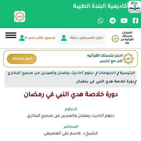
أكاديمية البلدة الطيبة
انضم إلى
جلساتك
دخول للمسجلين سابقا
تسجيل طالب جديد
القرآنية من
هنا
احجز جلستك القرآنيه
احجز جلستك
الان مع تدارس
الرئيسية
الدبلومات
دبلوم أحاديث رمضان والعيدين من صحيح البخاري
/
/
دورة خلاصة هدي النبي في رمضان
/
دورة خلاصة هدي النبي في رمضان
الدبلوم
دبلوم أحاديث رمضان والعيدين من صحيح البخاري
المحاضر
الشيخ د. قاسم علي العصيمي