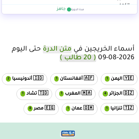
جاهز
مدة الدورة
أسماء الخريجين في
متن الدرة
حتى اليوم
2026-08-09
( 20 طالب )
ges
unread messages
unread messages
🇾🇪 اليمن
🇦🇫 أفغانستان
🇮🇩 أندونيسيا
2
1
1
 messages
unread messages
unread messages
🇩🇿 الجزائر
🇲🇦 المغرب
🇹🇩 تشاد
1
1
4
Loading...
ead messages
unread messages
unread messages
🇹🇿 تنزانيا
🇴🇲 عمان
🇪🇬 مصر
8
1
1