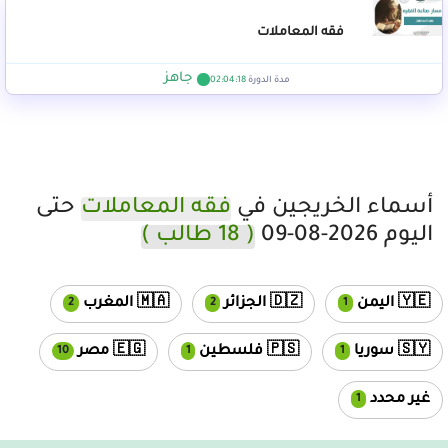
فقه المعاملات
جاهز
مدة الدورة
02:04:18
أسماء الخريجين في
فقه المعاملات
حتى
اليوم 2026-08-09
( 18 طالب )
messages
unread messages
unread messages
🇾🇪 اليمن
🇩🇿 الجزائر
🇲🇦 المغرب
2
2
1
essages
unread messages
unread messages
🇸🇾 سوريا
🇵🇸 فلسطين
🇪🇬 مصر
10
1
1
Loading...
unread messages
غير محدد
1