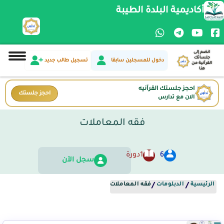
أكاديمية البلدة الطيبة
انضم إلى
جلساتك
دخول للمسجلين سابقا
تسجيل طالب جديد
القرآنية من
هنا
احجز جلستك القرآنيه
احجز جلستك
الان مع تدارس
فقه المعاملات
6
1
دورة
سجل الآن
الرئيسية
الدبلومات
فقه المعاملات
/
/