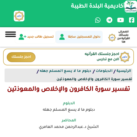
أكاديمية البلدة الطيبة
انضم إلى
جلساتك
دخول للمسجلين سابقا
تسجيل طالب جديد
القرآنية من
هنا
احجز جلستك القرآنيه
احجز جلستك
الان مع تدارس
الرئيسية
الدبلومات
دبلوم ما لا يسع المسلم جهله
/
/
/
تفسير سورة الكافرون والإخلاص والمعوذتين
تفسير سورة الكافرون والإخلاص والمعوذتين
الدبلوم
دبلوم ما لا يسع المسلم جهله
المحاضر
الشيخ د.عبدالرحمن محمد العامري