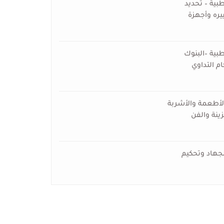
طبية – تحديد
يره وأجهزة
طبية –البنوك
ام التداوي
الأطعمة والأشربة
ينة والفن
لجهاد وتحكيم