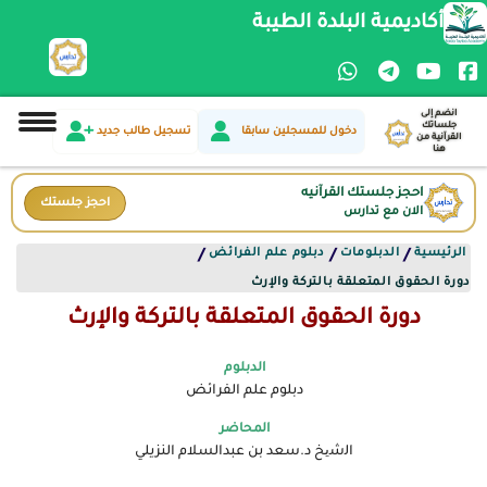
أكاديمية البلدة الطيبة
انضم إلى
جلساتك
دخول للمسجلين سابقا
تسجيل طالب جديد
القرآنية من
هنا
احجز جلستك القرآنيه
احجز جلستك
الان مع تدارس
الرئيسية
الدبلومات
دبلوم علم الفرائض
/
/
/
دورة الحقوق المتعلقة بالتركة والإرث
دورة الحقوق المتعلقة بالتركة والإرث
الدبلوم
دبلوم علم الفرائض
المحاضر
اﻟﺷﯾﺦ د.سعد بن عبدالسلام النزيلي