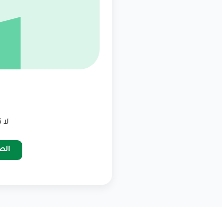
لا 
الص