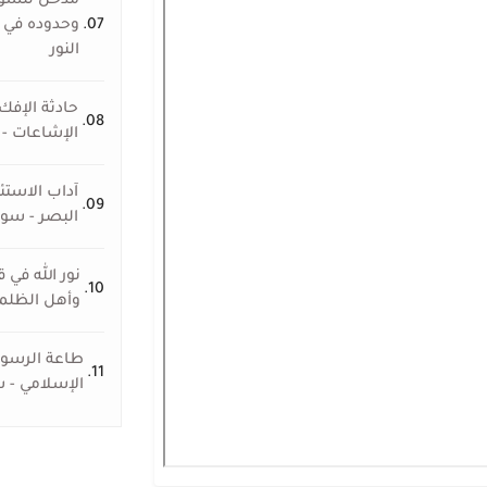
مدخل للسورة
07.
وحدوده في ا
النور
حادثة الإف
08.
الإشاعات - 
آداب الاست
09.
البصر - سورة
نور الله في 
10.
وأهل الظلم
طاعة الرسول
11.
الإسلامي - س