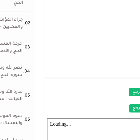
الحج
جزاء المؤمن
02.
والمكذبين -
حرمة المسجد
03.
الحج والأض
نصر الله وسن
04.
سورة الحج
رجع
قدرة الله و
05.
القيامة - س
جع
دعوة المؤم
06.
والتمسك با