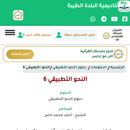
أكاديمية البلدة الطيبة
انضم إلى
جلساتك
دخول للمسجلين سابقا
تسجيل طالب جديد
القرآنية من
هنا
احجز جلستك القرآنيه
احجز جلستك
الان مع تدارس
الرئيسية
الدبلومات
دبلوم النحو التطبيقي
النحو التطبيقي 6
/
/
/
النحو التطبيقي 6
الدبلوم
دبلوم النحو التطبيقي
المحاضر
الشيخ . أحمد محمد ناصر