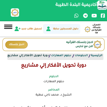
أكاديمية البلدة الطيبة
انضم إلى
جلساتك
دخول للمسجلين سابقا
تسجيل طالب جديد
القرآنية من
هنا
احجز جلستك القرآنيه
احجز جلستك
الان مع تدارس
الرئيسية
الدبلومات
دبلوم المهارات
دورة تحويل الأفكار إلي مشاريع
/
/
/
دورة تحويل الأفكار إلي مشاريع
الدبلوم
دبلوم المهارات
المحاضر
الشيخ د. محمد ناجي عطية