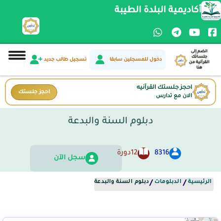
أكاديمية البلدة الطيبة
انضم إلى
جلساتك
دخول للمسجلين سابقا
تسجيل طالب جديد
القرآنية من
هنا
احجز جلستك القرآنيه
احجز جلستك
الان مع تدارس
دبلوم السنة والبدعة
8316
12
دورة
سجل الآن
الرئيسية
الدبلومات
دبلوم السنة والبدعة
/
/