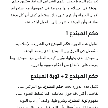
تُعد هذه الدورة جوهر الفهم الشرعي للبدعة. ستُبين
حكم
البدعة
في الإسلام وأنها محرمة في عمومها، مع استعراض
أقوال العلماء وأدلتهم على ذلك. ستتعلم كيف أن كل بدعة
ضلالة، وأن البدعة لا تقرب إلى الله بل تُباعد عنه.
حكم المبتدع 1
تتناول هذه الدورة
حكم المبتدع
في الشريعة الإسلامية.
ستُفصل في الفرق بين المبتدع الذي يتعمد البدعة
والمبتدع الذي يجهلها، وتُبين كيفية التعامل مع المبتدع، وما
يترتب على الابتداع من أحكام دنيوية وأخروية.
حكم المبتدع 2 + توبة المبتدع
تُكمل هذه الدورة بحث
حكم المبتدع
، مع التركيز على
تفاصيل أكثر دقة حول معاملته. كما تُسلط الضوء على
مفهوم
توبة المبتدع
، وشروطها، وكيف أن باب التوبة
مفتوح لكل من أخطأ، وأن الله يقبل توبة التائبين مهما