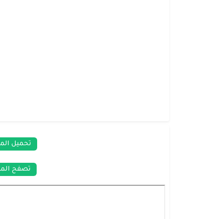
تحميل الم
تصفح المر