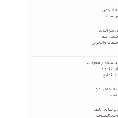
ج العروض
وربوينت
ل مع البريد
 بشكل فعال
ملفات والتخزين
 باستخدام محركات
رات إعداد
 والنماذج
ت التعامل مع
املة
م نماذج اللغة
توليد النصوص