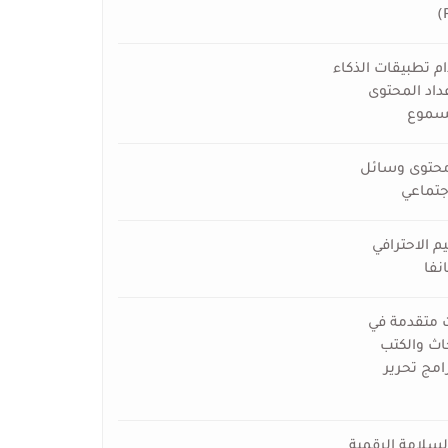
م تطبيقات الذكاء
داد المحتوى
مسموع
 محتوى وسائل
جتماعي
م الاحترافي
نفا
 متقدمة في
اث والكتب
امج تحرير
لسلامة الرقمية