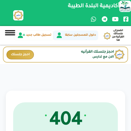
أكاديمية البلدة الطيبة
انضم إلى
جلساتك
دخول للمسجلين سابقا
تسجيل طالب جديد
القرآنية من
هنا
احجز جلستك القرآنيه
احجز جلستك
الان مع تدارس
404