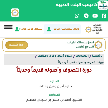
أكاديمية البلدة الطيبة
انضم إلى
جلساتك
دخول للمسجلين سابقا
تسجيل طالب جديد
القرآنية من
هنا
احجز جلستك القرآنيه
احجز جلستك
الان مع تدارس
الرئيسية
الدبلومات
دبلوم أديان وفرق ومذاهب
/
/
/
دورة التصوف وأصوله قديماً وحديثاً
دورة التصوف وأصوله قديماً وحديثاً
الدبلوم
دبلوم أديان وفرق ومذاهب
المحاضر
الشيخ. أحمد بن حسن بن سودان المعلم