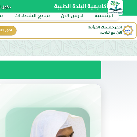
أكاديمية البلدة الطيبة
دخول 
الرئيسية
ادرس الآن
نماذج الشهادات
سي
احجز جلستك القرآنيه
احجز جل
الان مع تدارس