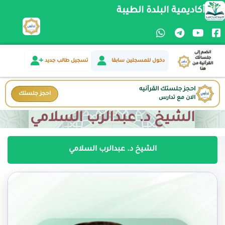
أكاديمية البلدة الطيبة
انضم إلى
جلساتك
دخول للمسجلين سابقا
تسجيل طالب جديد
القرآنية من
هنا
احجز جلستك القرآنيه
احجز جلستك
الان مع تدارس
الشيخ د. عبدالرب السلامي
الشيخ د. عبدالرب السلامي