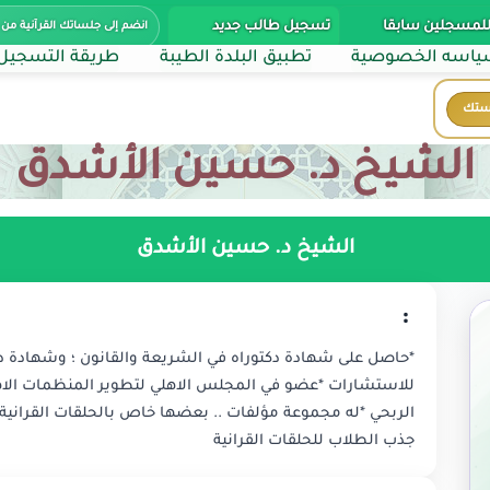
للمسجلين سابقا
تسجيل طالب جديد
انضم إلى جلساتك القرآنية من 
اسه الخصوصية
تطبيق البلدة الطيبة
طريقة التسجيل
ستك
الشيخ د. حسين الأشدق
الشيخ د. حسين الأشدق
:
*حاصل على شهادة دكتوراه في الشريعة والقانون ؛ وشهادة دكت
للاستشارات *عضو في المجلس الاهلي لتطوير المنظمات الاه
الربحي *له مجموعة مؤلفات .. بعضها خاص بالحلقات القرانية 
جذب الطلاب للحلقات القرانية