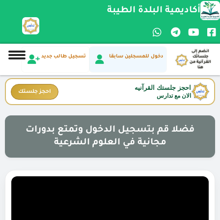
أكاديمية البلدة الطيبة
انضم إلى
دخول للمسجلين سابقا
تسجيل طالب جديد
جلساتك
القرآنية من
هنا
احجز جلستك القرآنيه
احجز جلستك
الان مع تدارس
فضلا قم بتسجيل الدخول وتمتع بدورات
مجانية في العلوم الشرعية