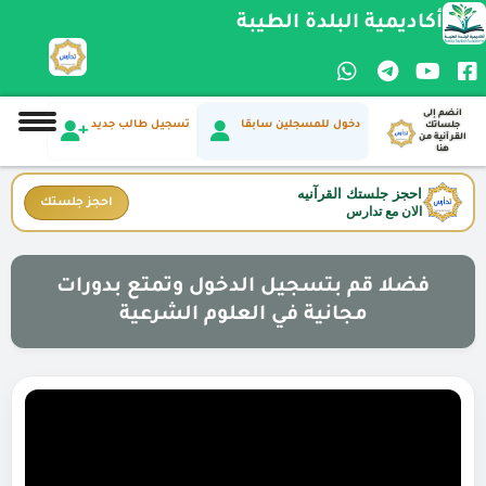
أكاديمية البلدة الطيبة
انضم إلى
دخول للمسجلين سابقا
تسجيل طالب جديد
جلساتك
القرآنية من
هنا
احجز جلستك القرآنيه
احجز جلستك
الان مع تدارس
فضلا قم بتسجيل الدخول وتمتع بدورات
مجانية في العلوم الشرعية